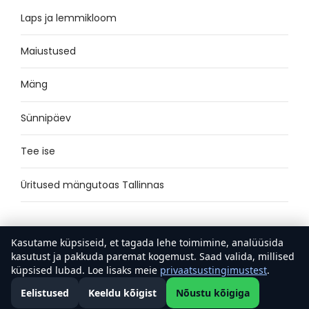
Laps ja lemmikloom
Maiustused
Mäng
Sünnipäev
Tee ise
Üritused mängutoas Tallinnas
Kasutame küpsiseid, et tagada lehe toimimine, analüüsida
kasutust ja pakkuda paremat kogemust. Saad valida, millised
küpsised lubad. Loe lisaks meie
privaatsustingimustest
.
Eelistused
Keeldu kõigist
Nõustu kõigiga