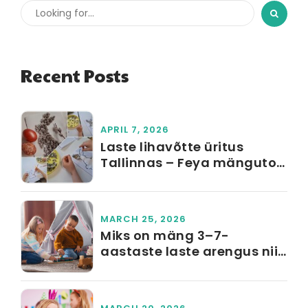
Recent Posts
APRIL 7, 2026
Laste lihavõtte üritus
Tallinnas – Feya mängutoa
munajaht, meisterdamine
ja näomaalingud
MARCH 25, 2026
Miks on mäng 3–7-
aastaste laste arengus nii
oluline?