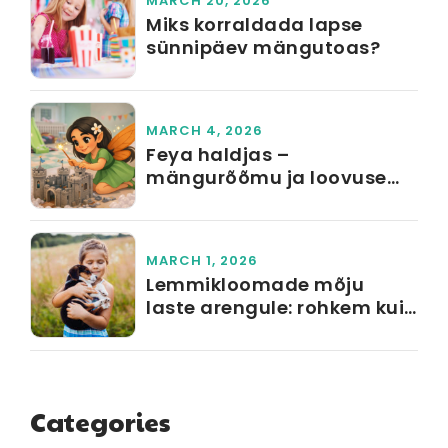
MARCH 20, 2026
Miks korraldada lapse
sünnipäev mängutoas?
MARCH 4, 2026
Feya haldjas –
mängurõõmu ja loovuse
sümbol Feya mängutoas
MARCH 1, 2026
Lemmikloomade mõju
laste arengule: rohkem kui
lihtsalt sõprus
Categories